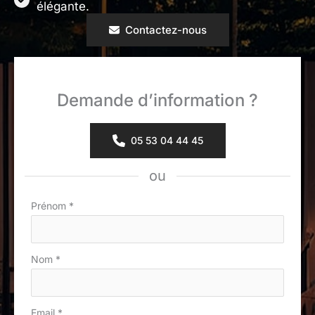
élégante.
Contactez-nous
Demande d’information ?
05 53 04 44 45
ou
Formulaire
Prénom
*
simple
avec
Nom
*
téléphone
Email
*