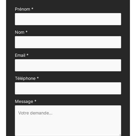
Formulaire
Prénom
*
simple
avec
Nom
*
téléphone
Email
*
Téléphone
*
Message
*