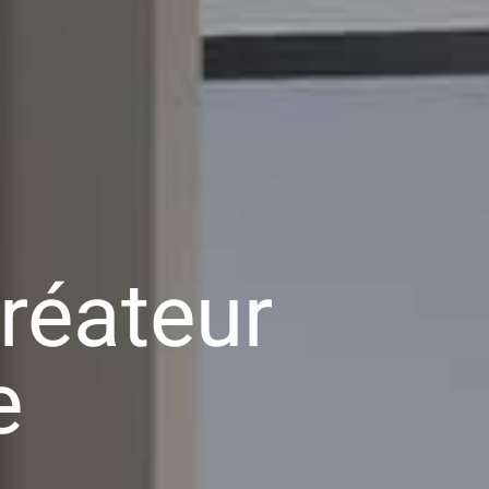
créateur
e