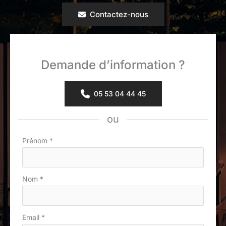
Contactez-nous
Demande d’information ?
05 53 04 44 45
ou
Formulaire
Prénom
*
simple
avec
Nom
*
téléphone
Email
*