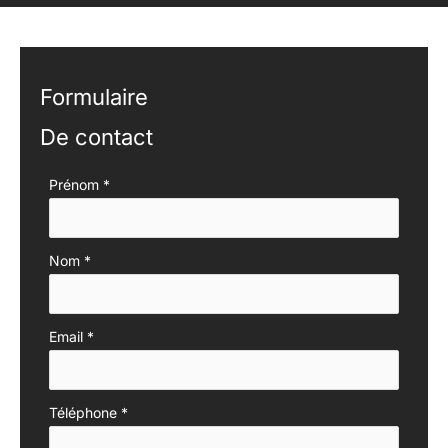
Formulaire
De contact
Formulaire
Prénom
*
simple
avec
Nom
*
téléphone
Email
*
Téléphone
*